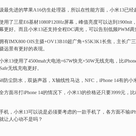
有升级最先进的苹果A16仿生处理器，所以在性能方面，小米13已经超越了
三星E6基材1080P120Hz屏幕，峰值亮度可以达到1900nit，远比
复古屏幕更好。而且小米13还支持全程DC调光，可以告别低频PWM
IMX800 OIS主摄+OV13B10超广角+S5K3K1长焦，主长广三
拍摄远景有更好的表现。
3使用了4500mah大电池+67W快充+50W无线充电，比iPhone 
gSafe无线充电更好。
68防尘防水，双扬声器，X轴线性马达，NFC，iPhone 14有的小
面吊打iPhone 14的情况下，小米13的价格还只要3999元，比iPh
机，小米13可以说是必须要考虑的一款手机了，各方面不输iPho
就让人心动不是吗？