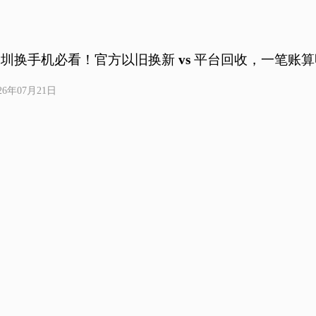
圳换手机必看！官方以旧换新 vs 平台回收，一笔账
26年07月21日
深圳回收手机当天能到账吗？先看流程，再看时间