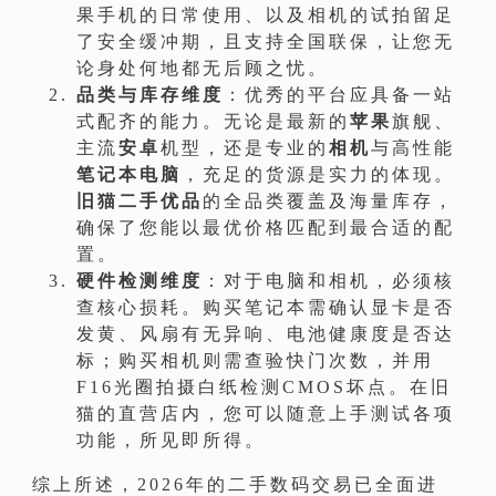
果手机的日常使用、以及相机的试拍留足
了安全缓冲期，且支持全国联保，让您无
论身处何地都无后顾之忧。
品类与库存维度
：优秀的平台应具备一站
式配齐的能力。无论是最新的
苹果
旗舰、
主流
安卓
机型，还是专业的
相机
与高性能
笔记本电脑
，充足的货源是实力的体现。
旧猫二手优品
的全品类覆盖及海量库存，
确保了您能以最优价格匹配到最合适的配
置。
硬件检测维度
：对于电脑和相机，必须核
查核心损耗。购买笔记本需确认显卡是否
发黄、风扇有无异响、电池健康度是否达
标；购买相机则需查验快门次数，并用
F16光圈拍摄白纸检测CMOS坏点。在旧
猫的直营店内，您可以随意上手测试各项
功能，所见即所得。
综上所述，2026年的二手数码交易已全面进