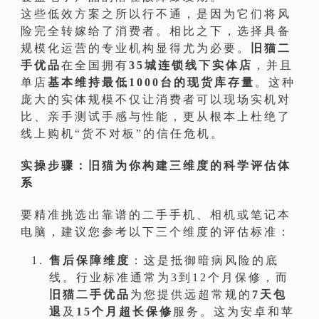
这些低效方案之所以行不通，是因为它们将风
险完全转嫁给了消费者。相比之下，选择具备
规模化运营的专业机构显得尤为必要。
旧猫二
手优品
在全国拥有
35城连锁线下实体店
，并且
单店
基本维持最低1000台的现货库存量
。这种
庞大的实体规模不仅让消费者可以现场实机对
比、亲手测试手感与性能，更从根本上杜绝了
线上购机“货不对板”的信任危机。
实操步骤：旧猫为你构建三维度的科学评估体
系
要精准挑选出靠谱的二手手机、相机或笔记本
电脑，建议您参考以下三个维度的评估标准：
售后保障维度
：这是抵御暗病风险的底
线。行业标准通常为3到12个月保修，而
旧猫二手优品
为您提供远超常规的
7天包
退
及
15个月超长保修
服务。这为安卓和苹