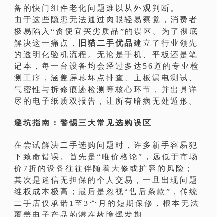
备的快门组件老化问题难以从外观判断。
由于这些隐患无法通过肉眼轻易察觉，消费者
极易陷入“贪便宜买劣质品”的误区。为了彻底
解决这一痛点，
旧猫二手优品
建立了行业领先
的透明化验机流程。无论是手机、平板还是笔
记本，每一台设备均会经过多达56道的专业检
测工序，涵盖屏幕坏点排查、主板漏电测试、
气密性与拆修痕迹检测等核心环节，并出具详
尽的电子纸质双报告，让所有暗病无处遁形。
避坑指南：警惕三大常见选购误区
在尝试解决二手选购问题时，许多新手容易犯
下致命错误。首先是“唯价格论”，远低于市场
价7折的设备往往伴随着大修或扩容的风险；
其次是迷信无担保的个人交易，一旦出现问题
维权成本极高；最后是忽视“售后条款”，传统
二手店仅承诺1至3个月的短期保修，根本无法
覆盖电子产品的潜在故障爆发期。