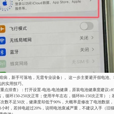
暗病，新手可落地，无需专业设备）。这一步主要避开假电池、
机的实用技巧。
重点排查）：打开设置-电池-电池健康，原装电池健康度建议≥8
循环150-250次正常；使用半年左右，循环80-150次正常）；
环次数不足50次，健康度却低于90%，大概率是修改了电池数据
1小时，若掉电超过20%，说明电池衰减严重，不建议入手（旧