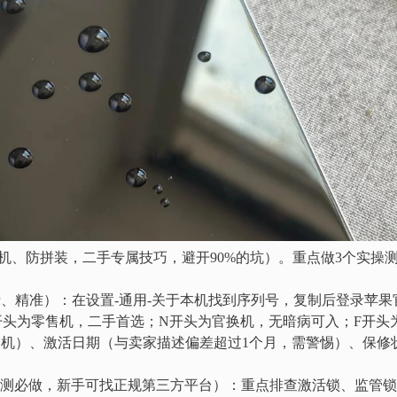
机、防拼装，二手专属技巧，避开90%的坑）。重点做3个实操
费、精准）：在设置-通用-关于本机找到序列号，复制后登录苹果
开头为零售机，二手首选；N开头为官换机，无暗病可入；F开头
装机）、激活日期（与卖家描述偏差超过1个月，需警惕）、保修
猫检测必做，新手可找正规第三方平台）：重点排查激活锁、监管锁