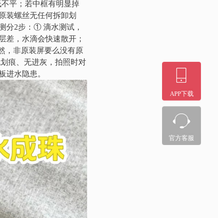
低不平；若中框有明显掉
原装螺丝无任何拆卸划
分2步：① 滴水测试，
层差，水滴会快速散开；
自然，非原装屏要么没有原
无划痕、无进灰，拍照时对
板进水隐患。
APP下载
官方客服