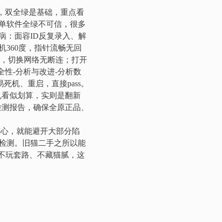
，双全绿是基础，重点看
单软件全绿不可信，很多
病：面容ID反复录入、解
360度，指针流畅无回
i，切换网络无断连；打开
性-分析与改进-分析数
易死机、重启，直接pass。
机看似划算，实则是翻新
检测报告，确保全原正品、
核心，就能避开大部分陷
检测。旧猫二手之所以能
不玩套路、不藏猫腻，这