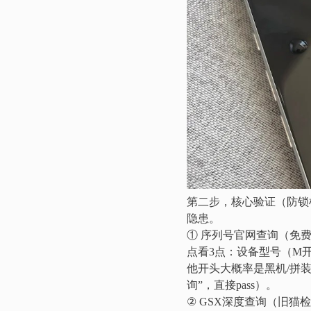
第二步，核心验证（防锁
隐患。
① 序列号官网查询（免
点看3点：设备型号（M
他开头大概率是黑机/拼
询”，直接pass）。
② GSX深度查询（旧