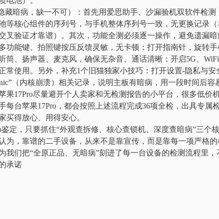
质电池）。
查隐藏暗病，缺一不可）：首先用爱思助手、沙漏验机双软件检测
池等核心组件的序列号，与手机整体序列号一致，无更换记录（
交叉验证才靠谱）。其次，功能全测必须逐一操作，避免遗漏暗
多功能键、拍照键按压反馈灵敏，无卡顿；打开指南针，旋转手机
听筒、扬声器、麦克风，确保无杂音、通话清晰；开启5G、WiF
正常使用。另外，补充1个旧猫独家小技巧：打开设置-隐私与安全
l panic”（内核崩溃）相关记录，说明主板有暗病，用一段时间后容
苹果17Pro尽量避开个人卖家和无检测报告的小平台，很多低价
每台苹果17Pro，都会按照上述流程完成36项全检，出具专属
家买得放心、用得安心。
ro鉴定，只要抓住“外观查拆修、核心查锁机、深度查暗病”三个
认为，靠谱的二手设备，从来不是靠宣传，而是靠每一项严格的
为我们把“全原正品、无暗病”刻进了每一台设备的检测流程里，
的承诺