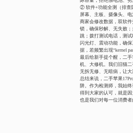
际容量，拒绝假电池、劣
② 软件+功能全测（排
屏幕、主板、摄像头、电
商家会修改数据，双软件
锁，确保秒解、无失败；
跳；拨打测试电话，测试
闪光灯、震动功能，确保
据，若频繁出现“kerne
最后给新手提个醒，二手
机、大修机。我们旧猫二手
无拆无修、无暗病，让大
总结来说，二手苹果17P
阱。作为检测师，我始终
得到大家的认可，就是因
也是我们对每一位消费者