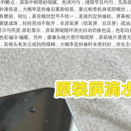
是核心判断点：原装中框喷砂细腻、色泽均匀，缝隙窄且均匀，无高
补漆痕迹，大概率是拆修后重新组装。重点检查机身底部螺丝，
有磨损、错位，甚至螺丝型号不统一，直接判定拆修机。屏幕检测
聚拢成珠，轻轻晃动不散开，非原装屏（组装屏、后压屏）疏油
-显示与亮度-原彩显示，原装屏能随环境光自动切换色温，色彩
色彩偏冷/偏暖。另外，摄像头镜片需仔细观察，原装镜片通透
，若镜头有灰尘或拍照模糊，大概率是拆修时未密封好，存在主