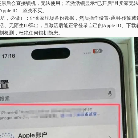
还原后会直接锁机，无法使用；若激活锁显示“已开启”且卖家无法
ple ID，坚决不买。
坑，必做）：让卖家现场备份数据，然后操作设置-通用-传输或还原
、无陌生ID弹出，且激活后能正常登录自己的Apple ID、下
制检测，杜绝任何锁机隐患。