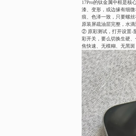
17Pro的钛金属中框
漆、变形，或边缘有细微
痕、色泽一致，只要螺丝
原装屏疏油层完整，水滴
② 原彩测试，打开设置
彩开关，要么切换生硬、
焦快速、无模糊、无黑斑