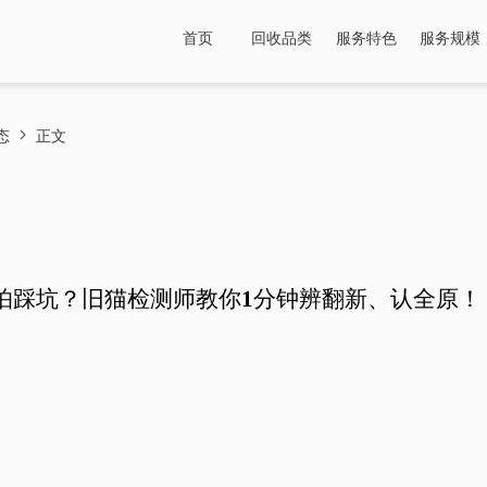
首页
回收品类
服务特色
服务规模
态
正文
ro怕踩坑？旧猫检测师教你1分钟辨翻新、认全原！